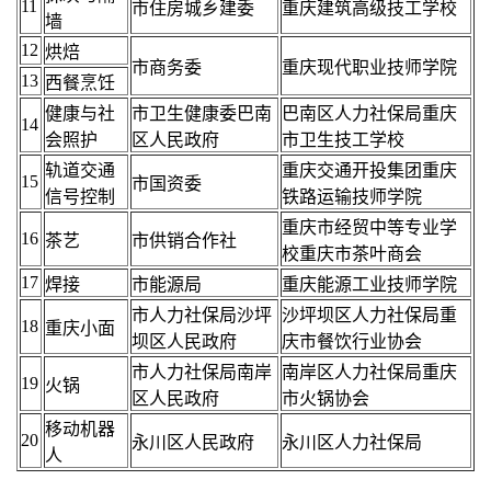
11
市住房城乡建委
重庆建筑高级技工学校
墙
12
烘焙
市商务委
重庆现代职业技师学院
13
西餐烹饪
健康与社
市卫生健康委巴南
巴南区人力社保局重庆
14
会照护
区人民政府
市卫生技工学校
轨道交通
重庆交通开投集团重庆
15
市国资委
信号控制
铁路运输技师学院
重庆市经贸中等专业学
16
茶艺
市供销合作社
校重庆市茶叶商会
17
焊接
市能源局
重庆能源工业技师学院
市人力社保局沙坪
沙坪坝区人力社保局重
18
重庆小面
坝区人民政府
庆市餐饮行业协会
市人力社保局南岸
南岸区人力社保局重庆
19
火锅
区人民政府
市火锅协会
移动机器
20
永川区人民政府
永川区人力社保局
人