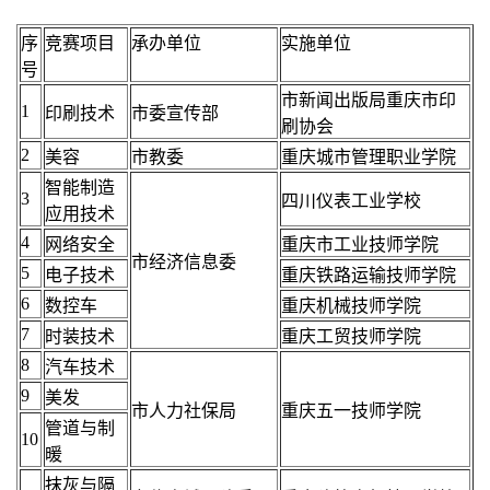
序
竞赛项目
承办单位
实施单位
号
市新闻出版局重庆市印
1
印刷技术
市委宣传部
刷协会
2
美容
市教委
重庆城市管理职业学院
智能制造
3
四川仪表工业学校
应用技术
4
网络安全
重庆市工业技师学院
市经济信息委
5
电子技术
重庆铁路运输技师学院
6
数控车
重庆机械技师学院
7
时装技术
重庆工贸技师学院
8
汽车技术
9
美发
市人力社保局
重庆五一技师学院
管道与制
10
暖
抹灰与隔